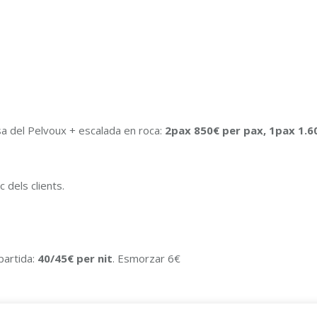
a del Pelvoux + escalada en roca:
2pax 850€ per pax, 1pax 1.6
 dels clients.
partida:
40/45€ per nit
. Esmorzar 6€