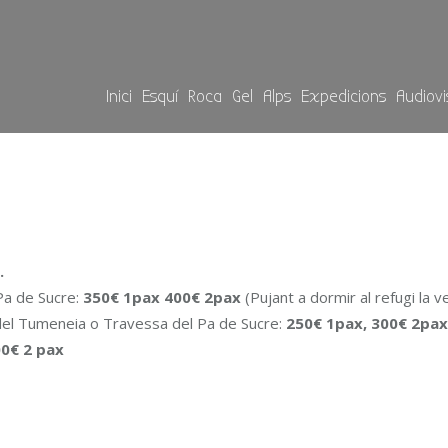
Inici
Esquí
Roca
Gel
Alps
Expedicions
Audiovi
.
Pa de Sucre:
350€ 1pax 400€ 2pax
(Pujant a dormir al refugi la ve
 del Tumeneia o Travessa del Pa de Sucre:
250€ 1pax, 300€ 2pax
00€ 2 pax