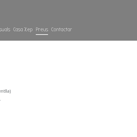
suals
Casa Xep
Preus
Contactar
ntlla)
.