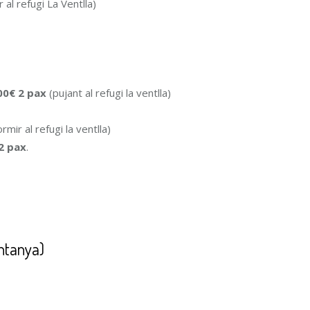
 al refugi La Ventlla)
00€ 2 pax
(pujant al refugi la ventlla)
rmir al refugi la ventlla)
2 pax
.
untanya)