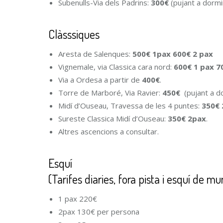
Subenulls-Via dels Padrins:
300€
(pujant a dormir
Clàsssiques
Aresta de Salenques:
500€ 1pax 600€ 2 pax
Vignemale, via Classica cara nord:
600€ 1 pax 7
Via a Ordesa a partir de
400€
.
Torre de Marboré, Via Ravier:
450€
(pujant a do
Midí d’Ouseau, Travessa de les 4 puntes:
350€ 
Sureste Classica Midí d’Ouseau:
350€ 2pax
.
Altres ascencions a consultar.
Esquí
(Tarifes diaries, fora pista i esquí de m
1 pax 220€
2pax 130€ per persona