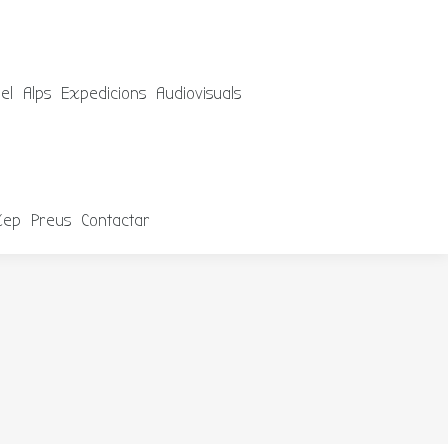
el
Alps
Expedicions
Audiovisuals
Xep
Preus
Contactar