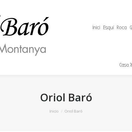
Inici
Esquí
Roca
G
Casa 
Oriol Baró
Inicio
Oriol Baró