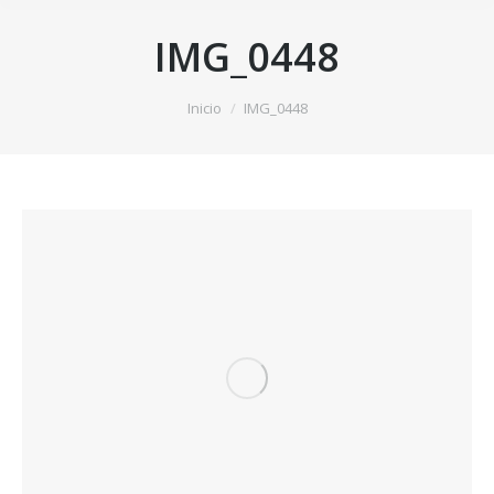
IMG_0448
Estás aquí:
Inicio
IMG_0448