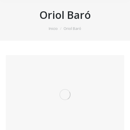
Oriol Baró
Estás aquí:
Inicio
Oriol Baró